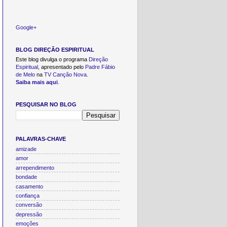
Google+
BLOG DIREÇÃO ESPIRITUAL
Este blog divulga o programa
Direção
Espiritual
, apresentado pelo
Padre Fábio
de Melo
na
TV Canção Nova
.
Saiba mais aqui
.
PESQUISAR NO BLOG
PALAVRAS-CHAVE
amizade
amor
arrependimento
bondade
casamento
confiança
conversão
depressão
emoções