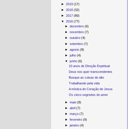
►
2019
(17)
►
2018
(32)
►
2017
(80)
▼
2016
(77)
►
dezembro
(6)
►
novembro
(7)
►
outubro
(4)
►
setembro
(7)
►
agosto
(8)
►
julho
(4)
▼
junho
(6)
10 anos de Direção Espiritual
Deus nos quer transcendentes
Busque as coisas do alto
Trabalhando pela vida
A mística do Coração de Jesus
Os cinco segredos do amor
►
maio
(8)
►
abril
(7)
►
março
(7)
►
fevereiro
(9)
►
janeiro
(4)