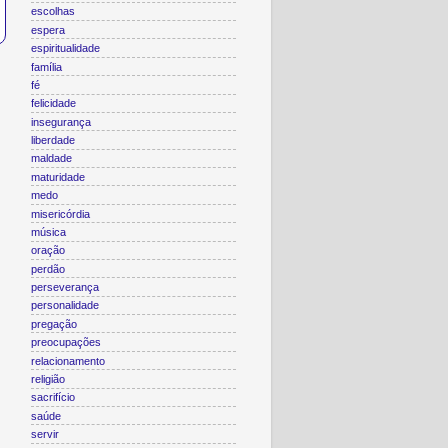
escolhas
espera
espiritualidade
família
fé
felicidade
insegurança
liberdade
maldade
maturidade
medo
misericórdia
música
oração
perdão
perseverança
personalidade
pregação
preocupações
relacionamento
religião
sacrifício
saúde
servir