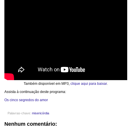
Também disponível em MP3,
clique aqui para baixar
.
Assista à continuação deste programa:
Os cinco segredos do amor
Palavras-chave:
misericórdia
Nenhum comentário: